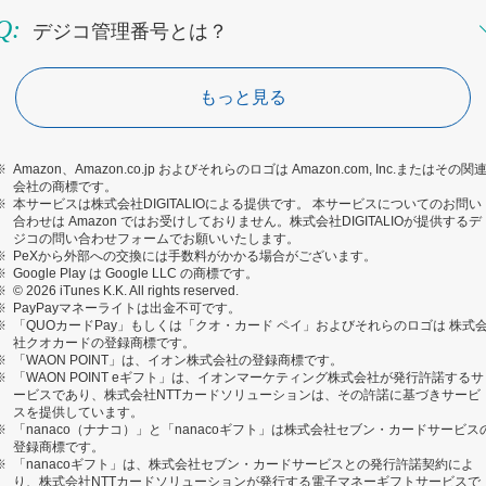
デジコ管理番号とは？
企業がお客様にお渡しするデジコのギフトURL（ギフトコード）ごとに設定がされています。
デジコへのお問い合わせの際には、ギフトコードではなく、MNG_から始まる管理番号を記載してご連絡ください。
発券したデジコ詳細を調べる際に必要となります。（ギフトURL、ギフトコードではお調べできません）
確認方法は、企業からデジコをお渡しされた画面上、またはデジコURLでアクセス後、交換先一覧ページ下部に表示されます。
もっと見る
Amazon、Amazon.co.jp およびそれらのロゴは Amazon.com, Inc.またはその関
会社の商標です。
本サービスは株式会社DIGITALIOによる提供です。 本サービスについてのお問い
合わせは Amazon ではお受けしておりません。株式会社DIGITALIOが提供するデ
ジコの問い合わせフォームでお願いいたします。
PeXから外部への交換には手数料がかかる場合がございます。
Google Play は Google LLC の商標です。
© 2026 iTunes K.K. All rights reserved.
PayPayマネーライトは出金不可です。
「QUOカードPay」もしくは「クオ・カード ペイ」およびそれらのロゴは 株式
社クオカードの登録商標です。
「WAON POINT」は、イオン株式会社の登録商標です。
「WAON POINT eギフト」は、イオンマーケティング株式会社が発行許諾するサ
ービスであり、株式会社NTTカードソリューションは、その許諾に基づきサービ
スを提供しています。
「nanaco（ナナコ）」と「nanacoギフト」は株式会社セブン・カードサービス
登録商標です。
「nanacoギフト」は、株式会社セブン・カードサービスとの発行許諾契約によ
り、株式会社NTTカードソリューションが発行する電子マネーギフトサービスで