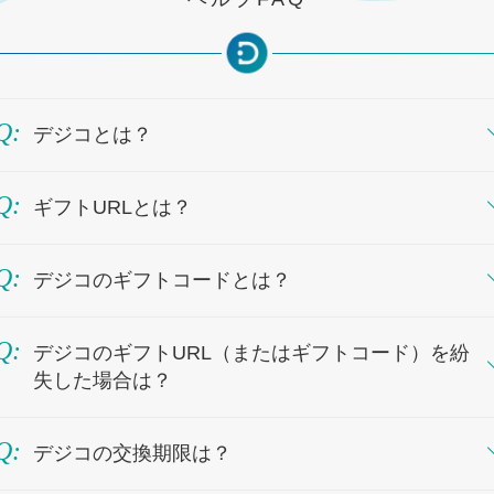
デジコとは？
デジコは、企業がキャンペーンの景品等としてお客様にお送りする企業から届いたギフトURLを、お好きなデジタルギフトに交換できるサービスです。お手元のギフトURL（ギフトコード）から、Amazonギフトカードなどの主要なギフトにその場で交換いただけます。
ギフトURLとは？
デジコをご利用するために使う、URL形式のデジコのギフトコードです。主にメールやSNS、インターネットの画面からデジコを受け取る際に利用します。デジコのギフトURLをクリックすると、当サイトに移動し、自動的にデジコのギフトコードが入力されます。
例：https://user.digi-co.net/entry/new?code=AA1mGDQkYjF-IlU_FA9DMQMlF3E
デジコのギフトコードとは？
デジコをご利用するために使う、文字列形式のデジコです。主に書面でデジコを受け取る際に利用します。当サイト上で、デジコのギフトコードを入力して使います。
デジコのギフトURL（またはギフトコード）を紛
失した場合は？
デジコのギフトURL（ギフトコード）は、デジコを購入した企業が、お客様に個別にお渡ししております。デジコのギフトURL（ギフトコード）を紛失された際は、恐れ入りますがデジコ配布企業までお問い合わせください。
デジコの交換期限は？
デジコの交換期限は最長180日で、デジコのページ上部に表示されます。
交換したギフトコード（ギフトURL）が交換先の有効期限内でも、デジコ自体へのアクセス、閲覧できなくなりますので、交換後のギフトコードはスクリーンショットやメモで保存を推奨しております。
※交換先ギフトコードの有効期限は、交換履歴の「詳細」をクリックすると確認できます。