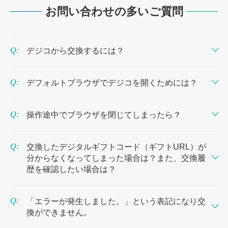
お問い合わせの多いご質問
デジコから交換するには？
使い方動画または、受け取った形式ごとの手順にそって、デジコを交換してください。
※デジコの交換期限を過ぎると当サイトへのアクセスができなくなり、過去交換した交換先ギフトコード等の情報は閲覧できなくなります。交換後のコードやURLはスクリーンショットやメモで保存することをおすすめします。
※自動的に交換先へ登録されることはありません。ご自身で各交換サイトに登録してください。
※交換先サイトへの登録方法は、各交換サイトでご確認をお願いいたします。交換履歴に表示される「詳細」をクリックすると確認できます。
※自動的に交換先へ登録されることはありません。ご自身で各交換サイトに登録してください。
※交換先サイトへの登録方法は、各交換サイトでご確認をお願いいたします。交換履歴に表示される「詳細」をクリックすると確認できます。
※自動的に交換先へ登録されることはありません。ご自身で各交換サイトに登録してください。
※交換先サイトへの登録方法は、各交換サイトでご確認をお願いいたします。交換履歴に表示される「詳細」をクリックすると確認できます。
デジコのギフトURLにアクセスすると、デジタルギフト交換先一覧に移動します。
デジタルギフト交換先一覧から、交換先を選択してください。
ご希望の交換額を入力または選択し「交換額を確認する」→「交換する」をクリックして交換してください。
交換されると、交換先によってギフトコード（半角英数）が表示される場合と、ギフトURLが表示される場合があります。
ギフトコードが表示された場合は「ギフトコードを登録する」をクリックして交換先サイトに移動し、表示されたコードを交換先で入力して登録・利用してください。
ギフトURLが表示された場合は、そのURLをクリックして交換先で登録・利用してください。
デジコのギフトQRコードをスマートフォンで読み取ると、デジタルギフト交換先一覧に移動します。
デジタルギフト交換先一覧から、交換先を選択してください。
ご希望の交換額を入力または選択し「交換額を確認する」→「交換する」をクリックして交換してください。
交換されると、交換先によってギフトコード（半角英数）が表示される場合と、ギフトURLが表示される場合があります。
ギフトコードが表示された場合は「ギフトコードを登録する」をクリックして交換先サイトに移動し、表示されたコードを交換先で入力して登録・利用してください。
ギフトURLが表示された場合は、そのURLをクリックして交換先で登録・利用してください。
にアクセスして、ご自身でギフトコードを入力してください。
デジタルギフト交換先一覧から、交換先を選択してください。
ご希望の交換額を入力または選択し「交換額を確認する」→「交換する」をクリックして交換してください。
交換されると、交換先によってギフトコード（半角英数）が表示される場合と、ギフトURLが表示される場合があります。
ギフトコードが表示された場合は「ギフトコードを登録する」をクリックして交換先サイトに移動し、表示されたコードを交換先で入力して登録・利用してください。
ギフトURLが表示された場合は、そのURLをクリックして交換先で登録・利用してください。
デフォルトブラウザでデジコを開くためには？
プライベートブラウズ（シークレットモード）の場合
デフォルトブラウザとはよく使うブラウザではなく、OSで設定しているブラウザのことをいいます。デフォルトブラウザがわからない方は以下の方法でご確認ください。
iPhoneでは、個別のブラウザアプリの設定画面から確認する仕様になっています。
Androidでは、システムの設定内にある「標準のアプリ」という項目から一覧で確認できます。
画面を下にスクロールし、確認したいブラウザアプリ（Safari、Chrome、Edgeなど）を選択します。
「デフォルトのブラウザApp」という項目を確認します。
その横に表示されているアプリ名が、現在設定されているデフォルトブラウザです。
「アプリ」（または「アプリと通知」＞「デフォルトのアプリ」）を選択します。
「標準のアプリ」（または「デフォルトのアプリ」）をタップします。
ここに表示されているアプリ名が、現在設定されているデフォルトブラウザです。
LINE上で開かずに、URLを長押しして、URLをコピーする
検索バーが黒の場合プライベートブラウズとなり、右下の「タブ」ボタンを選択
下にスワイプして「[数] 個のタブ」や「スタートページ」タブのグループボタンを選択
その状態で再度デジコURLを開くか、URLをコピー＆ペーストで開いて交換
操作途中でブラウザを閉じてしまったら？
途中でブラウザを閉じるなど、当サイトから離脱された場合は、最初から再度交換手続きを行ってください。
ギフトURLをお持ちの場合はURLに再度アクセスしてください。
交換したデジタルギフトコード（ギフトURL）が
分からなくなってしまった場合は？また、交換履
歴を確認したい場合は？
以下の手順に沿って交換履歴の確認を行ってください。
ギフトURLからアクセスし、交換一覧画面の下部に表示されている「交換履歴」から交換済のデジタルギフトを確認してください。
履歴に表示される「詳細」をクリックすると、交換先デジタルギフトコードと有効期限など交換詳細が確認できます。
「エラーが発生しました。」という表記になり交
換ができません。
デジコ管理番号・交換をしようとした端末（iPhone、Android、PCなど）とブラウザ（Safari、Chrome、Edgeなど）記載し
お問い合わせ
※端末（iPhone、Android、PCなど）のサポート終了OSバージョンをご利用の方は交換ができない可能性がございます。サポート対象OSへのバージョンアップをお願いします。
※CAPTCHA（キャプチャ証明）エラーの場合は、CAPTCHA（キャプチャ証明）自体の仕様のため、設定を変更することはできません。