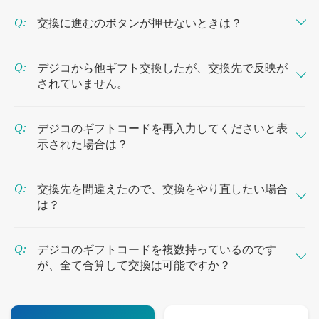
交換に進むのボタンが押せないときは？
一度その画面を閉じて、もう一度受け取ったギフトURLからアクセスしてください。
ギフトコード（英数字の文字列）でデジコを受けとった場合
一度その画面を閉じて、再度デジコのギフトコード
にアクセスしてギフトコードを入力してください。
コピーしたコードを貼り付けた場合、交換するボタンが押せない場合がありますが、ギフトコード入力欄以外をタップすると交換するボタンが押せるようになります。
動作環境をご確認いただき、可能なら他のブラウザ等で再度上記の手順でお試しください。
またデジコのご利用には「Javascript」の有効化が必要なため、無効化されている場合は「Javascript」の有効化をお願いします。
デジコから他ギフト交換したが、交換先で反映が
されていません。
交換してしまったギフトに関しては、デジコではお調べすることができません。
「交換履歴」＞ 対象の交換先「詳細」をクリックすると、各交換先のお問い合わせ先や注意点が記載されていますので、そちらにお問い合わせください。
デジコに関するお問い合わせはデジコカスタマーサポートまでお願いします。
デジコのギフトコードを再入力してくださいと表
示された場合は？
一度その画面を閉じて、もう一度受け取ったギフトURLからアクセスしてください。
ギフトコード（英数字の文字列）でデジコを受けとった場合
一度その画面を閉じて、再度デジコのギフトコード
にアクセスしてギフトコードを入力してください。
コピーしたコードを貼り付けた場合、交換するボタンが押せない場合がありますが、ギフトコード入力欄以外をタップすると交換するボタンが押せるようになります。
動作環境をご確認いただき、可能なら他のブラウザ等で再度上記の手順でお試しください。
またデジコのご利用には「Javascript」の有効化が必要なため、無効化されている場合は「Javascript」の有効化をお願いします。
交換先を間違えたので、交換をやり直したい場合
は？
一度デジコを交換先ギフトコードに交換されますと交換先の変更や交換額の修正、返還を行うことはできません。
デジコのギフトコードを複数持っているのです
が、全て合算して交換は可能ですか？
できません。ギフトコード1つずつ交換を行ってください。
受け取った各ギフトURLから一つずつアクセスして、それぞれの金額分交換してください。
ギフトコード（英数字の文字列）でデジコを受けとった場合
」を押していただくと、確認画面が表示され、「このページを離れる」を選択すると、入力画面に戻ります。そこに受け取ったギフトコードを入力し、それぞれの金額分交換てください。